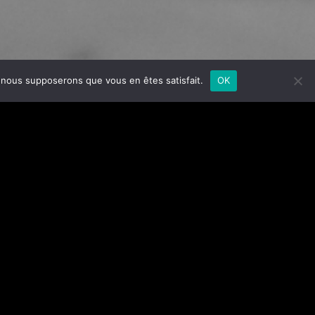
e, nous supposerons que vous en êtes satisfait.
OK
e l’Économie, de l’Industrie et de l’Emploi
.
buste, en choisissant des matières nobles et
La Bonne Accroche compte bien faire perdurer la
vant » ne peut qu’encourager nos équipes à accentuer
era d’exister.